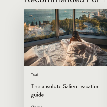
The
absolute
Salient
vacation
guide
Travel
The absolute Salient vacation
guide
Christian