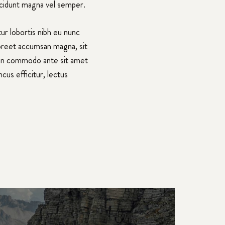
incidunt magna vel semper.
tur lobortis nibh eu nunc
oreet accumsan magna, sit
ean commodo ante sit amet
cus efficitur, lectus