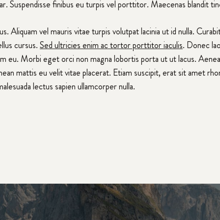
inar. Suspendisse finibus eu turpis vel porttitor. Maecenas blandit t
Aliquam vel mauris vitae turpis volutpat lacinia ut id nulla. Curabi
llus cursus.
Sed ultricies enim ac tortor porttitor iaculis
. Donec la
um eu. Morbi eget orci non magna lobortis porta ut ut lacus. Aen
ean mattis eu velit vitae placerat. Etiam suscipit, erat sit amet rhon
alesuada lectus sapien ullamcorper nulla.