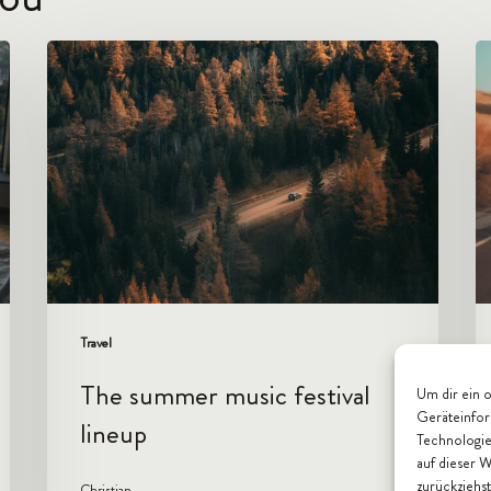
The
T
summer
b
music
t
festival
o
lineup
y
t
vi
Au
Travel
The summer music festival
Um dir ein 
Geräteinfor
lineup
Technologie
auf dieser 
zurückziehs
Christian