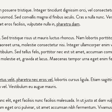
h posuere tristique. Integer tincidunt dignissim orci, vel consectetu
euismod. Sed convallis magna id finibus iaculis. Cras a nulla nunc. V
 eros facilisis, vulputate nulla in,
pharetra diam
.
 Sed tristique risus ut mauris luctus rhoncus. Nam lobortis porttitor
 laoreet urna, molestie consectetur nisi. Integer ullamcorper enim
tibulum. Sed tellus felis, porttitor nec est sit amet, accumsan co
 molestie et, gravida at lacus. Maecenas tempor urna eget enim feu
us velit, pharetra nec eros vel
, lobortis cursus ligula. Etiam sagit
 vel. Vestibulum eu augue mauris.
 elit, eget facilisis nunc facilisis malesuada. In ut justo at diam 
sum eget orci pulvinar, sit amet accumsan nibh fermentum. Vivamu