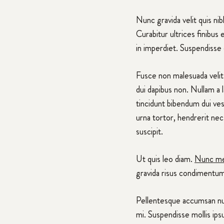
Nunc gravida velit quis nib
Curabitur ultrices finibus 
in imperdiet. Suspendisse et
Fusce non malesuada velit.
dui dapibus non. Nullam a
tincidunt bibendum dui ves
urna tortor, hendrerit nec
suscipit.
Ut quis leo diam.
Nunc met
gravida risus condimentum
Pellentesque accumsan nunc
mi. Suspendisse mollis ip