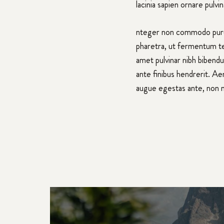
lacinia sapien ornare pulv
nteger non commodo purus. 
pharetra, ut fermentum te
amet pulvinar nibh bibend
ante finibus hendrerit. Aen
augue egestas ante, non m