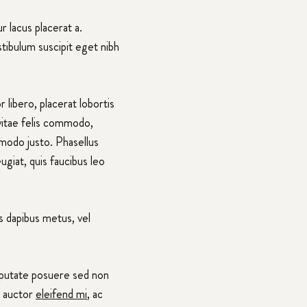
r lacus placerat a.
estibulum suscipit eget nibh
 libero, placerat lobortis
 vitae felis commodo,
mmodo justo. Phasellus
giat, quis faucibus leo
tis dapibus metus, vel
vulputate posuere sed non
s auctor
eleifend mi
, ac