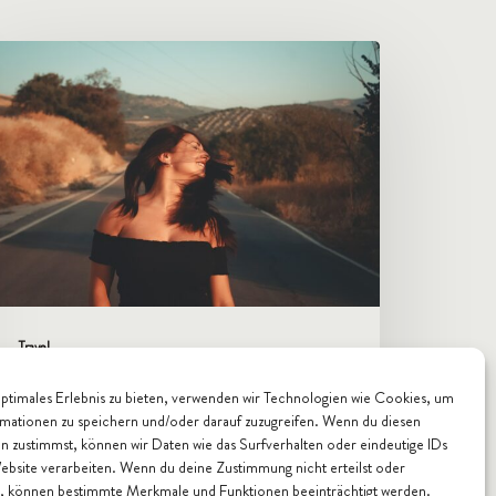
he
est
ime
f
ear
o
sit
stralia
Travel
The best time of year to visit
optimales Erlebnis zu bieten, verwenden wir Technologien wie Cookies, um
mationen zu speichern und/oder darauf zuzugreifen. Wenn du diesen
Australia
n zustimmst, können wir Daten wie das Surfverhalten oder eindeutige IDs
Website verarbeiten. Wenn du deine Zustimmung nicht erteilst oder
t, können bestimmte Merkmale und Funktionen beeinträchtigt werden.
Christian